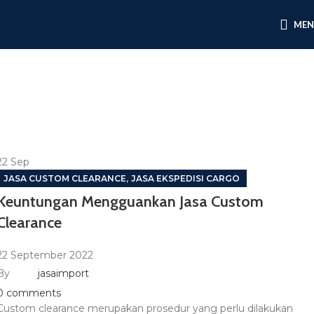
ME
22
Sep
,
JASA CUSTOM CLEARANCE
JASA EKSPEDISI CARGO
Keuntungan Mengguankan Jasa Custom
Clearance
22 September 2022
By
jasaimport
0
comments
Custom clearance merupakan prosedur yang perlu dilakukan