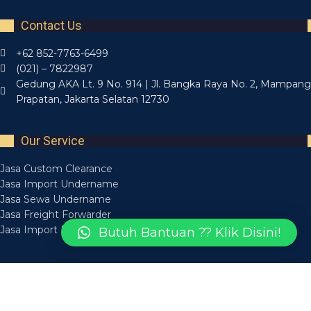
Contact Us
+62 852-7763-6499
(021) – 7822987
Gedung AKA Lt. 9 No. 914 | Jl. Bangka Raya No. 2, Mampang
Prapatan, Jakarta Selatan 12730
Our Service
Jasa Custom Clearance
Jasa Import Undername
Jasa Sewa Undername
Jasa Freight Forwarder
Jasa Import Borongan
Butuh Bantuan ?? Klik Disini!
Recent Posts
Layanan Jasa Forwarding Medan Bisa Diandalkan
14 March 2025