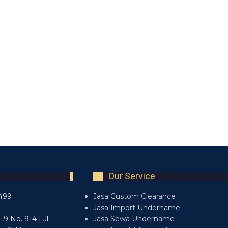
Our Service
499
Jasa Custom Clearance
7
Jasa Import Undername
9 No. 914 | Jl.
Jasa Sewa Undername