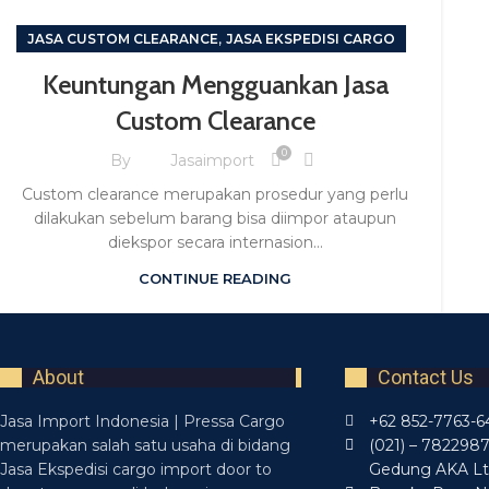
,
JASA CUSTOM CLEARANCE
JASA EKSPEDISI CARGO
Keuntungan Mengguankan Jasa
Custom Clearance
0
By
Jasaimport
Custom clearance merupakan prosedur yang perlu
dilakukan sebelum barang bisa diimpor ataupun
diekspor secara internasion...
CONTINUE READING
About
Contact Us
Jasa Import Indonesia | Pressa Cargo
+62 852-7763-6
merupakan salah satu usaha di bidang
(021) – 782298
Jasa Ekspedisi cargo import door to
Gedung AKA Lt. 