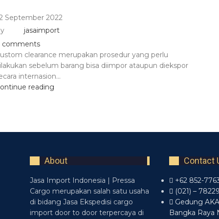
2 September 2022
y
jasaimport
comments
ustom clearance merupakan prosedur yang perlu
ilakukan sebelum barang bisa diimpor ataupun diekspor
ecara internasion...
ontinue reading
About
Contact 
Jasa Import Indonesia | Pressa
+62 852-776
Cargo merupakan salah satu usaha
(021) – 7822
di bidang Jasa Ekspedisi cargo
Gedung AKA L
import door to door terpercaya di
Bangka Raya 