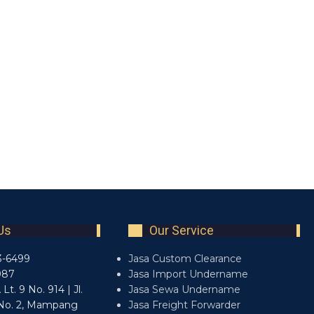
Us
Our Service
3-6499
Jasa Custom Clearance
987
Jasa Import Undername
t. 9 No. 914 | Jl.
Jasa Sewa Undername
No. 2, Mampang
Jasa Freight Forwarder