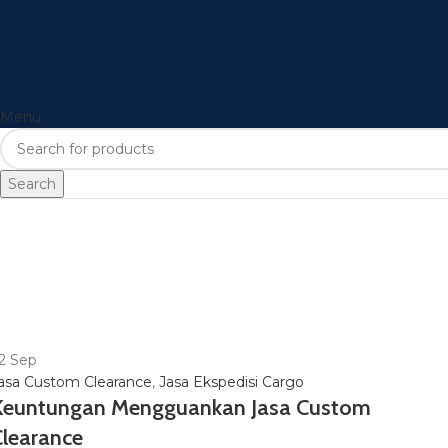
Menu
Search
2
Sep
asa Custom Clearance
,
Jasa Ekspedisi Cargo
Keuntungan Mengguankan Jasa Custom
Clearance