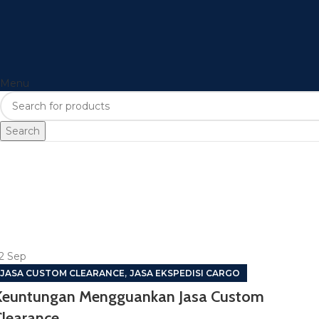
Menu
Search
2
Sep
,
JASA CUSTOM CLEARANCE
JASA EKSPEDISI CARGO
Keuntungan Mengguankan Jasa Custom
Clearance