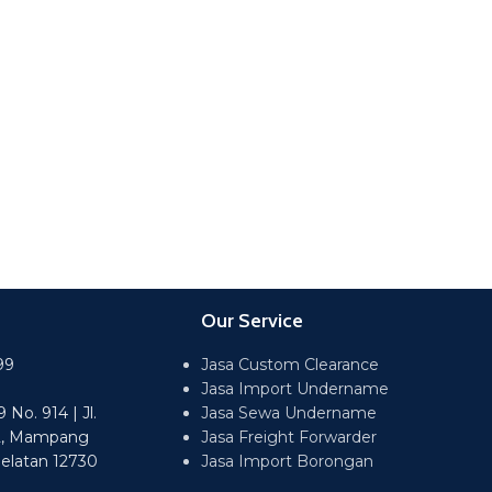
Our Service
99
Jasa Custom Clearance
Jasa Import Undername
No. 914 | Jl.
Jasa Sewa Undername
2, Mampang
Jasa Freight Forwarder
Selatan 12730
Jasa Import Borongan