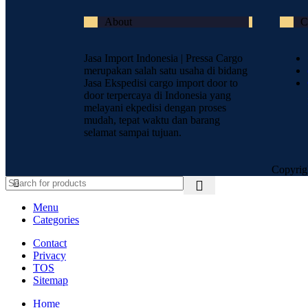
About
C
Jasa Import Indonesia | Pressa Cargo
merupakan salah satu usaha di bidang
Jasa Ekspedisi cargo import door to
door terpercaya di Indonesia yang
melayani ekpedisi dengan proses
mudah, tepat waktu dan barang
selamat sampai tujuan.
Copyrig
Menu
Categories
Contact
Privacy
TOS
Sitemap
Home