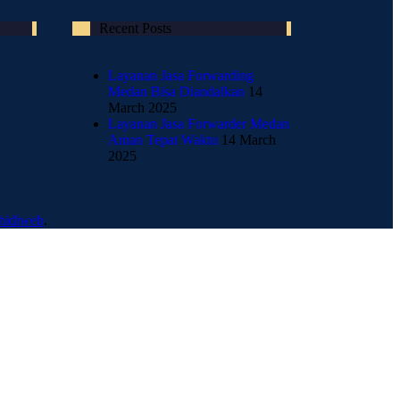
Recent Posts
Layanan Jasa Forwarding
Medan Bisa Diandalkan
14
March 2025
Layanan Jasa Forwarder Medan
Aman Tepat Waktu
14 March
2025
thidiweb
.