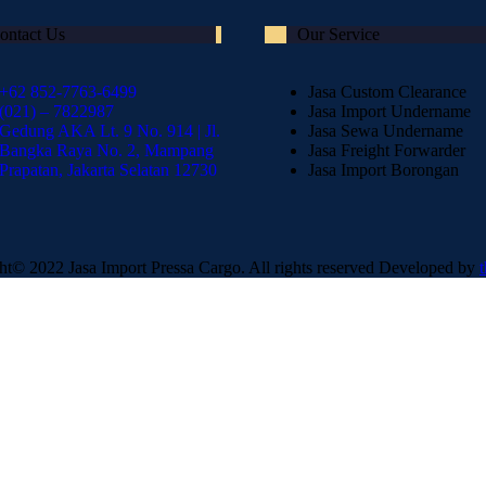
ontact Us
Our Service
+62 852-7763-6499
Jasa Custom Clearance
(021) – 7822987
Jasa Import Undername
Gedung AKA Lt. 9 No. 914 | Jl.
Jasa Sewa Undername
Bangka Raya No. 2, Mampang
Jasa Freight Forwarder
Prapatan, Jakarta Selatan 12730
Jasa Import Borongan
ht© 2022 Jasa Import Pressa Cargo. All rights reserved Developed by