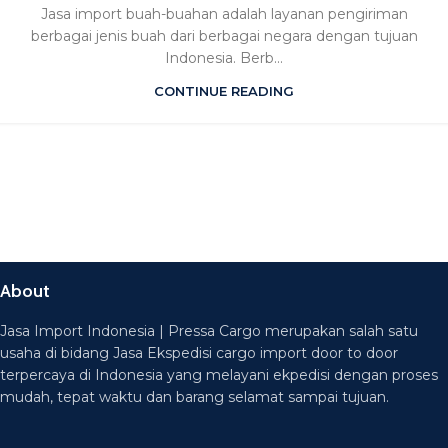
Jasa import buah-buahan adalah layanan pengiriman
berbagai jenis buah dari berbagai negara dengan tujuan
Indonesia. Berb...
CONTINUE READING
About
Jasa Import Indonesia | Pressa Cargo merupakan salah satu
usaha di bidang Jasa Ekspedisi cargo import door to door
terpercaya di Indonesia yang melayani ekpedisi dengan proses
mudah, tepat waktu dan barang selamat sampai tujuan.