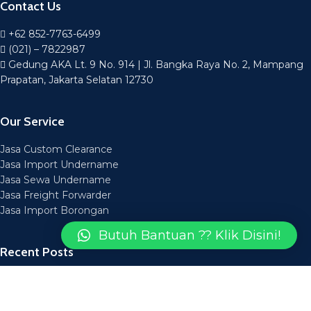
Contact Us
+62 852-7763-6499
(021) – 7822987
Gedung AKA Lt. 9 No. 914 | Jl. Bangka Raya No. 2, Mampang
Prapatan, Jakarta Selatan 12730
Our Service
Jasa Custom Clearance
Jasa Import Undername
Jasa Sewa Undername
Jasa Freight Forwarder
Jasa Import Borongan
Butuh Bantuan ?? Klik Disini!
Recent Posts
Layanan Jasa Forwarding Medan Bisa Diandalkan
14 March 2025
Layanan Jasa Forwarder Medan Aman Tepat Waktu
14 March
2025