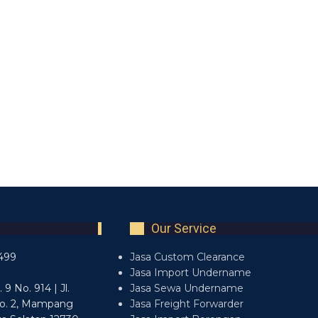
Our Service
499
Jasa Custom Clearance
7
Jasa Import Undername
9 No. 914 | Jl.
Jasa Sewa Undername
o. 2, Mampang
Jasa Freight Forwarder