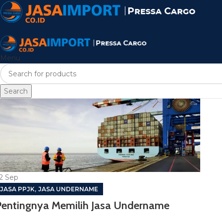
Menu
Search
2
Sep
,
JASA PPJK
JASA UNDERNAME
Pentingnya Memilih Jasa Undername