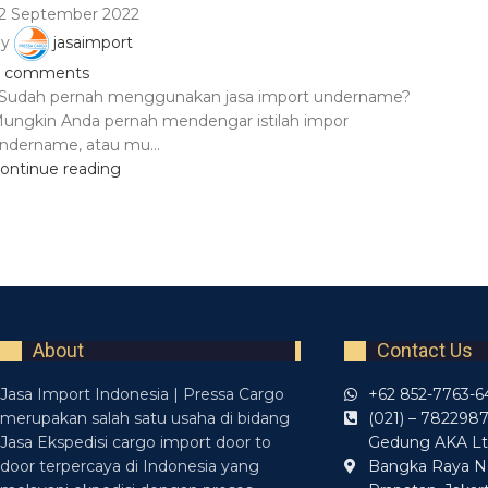
2 September 2022
y
jasaimport
comments
udah pernah menggunakan jasa import undername?
ungkin Anda pernah mendengar istilah impor
ndername, atau mu...
ontinue reading
About
Contact Us
Jasa Import Indonesia | Pressa Cargo
+62 852-7763-6
merupakan salah satu usaha di bidang
(021) – 782298
Jasa Ekspedisi cargo import door to
Gedung AKA Lt. 
door terpercaya di Indonesia yang
Bangka Raya N