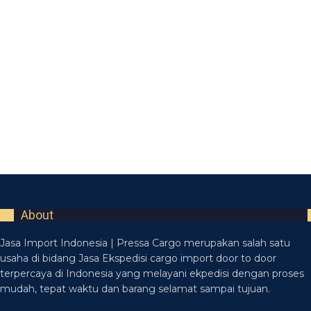
About
Jasa Import Indonesia | Pressa Cargo merupakan salah satu
usaha di bidang Jasa Ekspedisi cargo import door to door
terpercaya di Indonesia yang melayani ekpedisi dengan proses
mudah, tepat waktu dan barang selamat sampai tujuan.