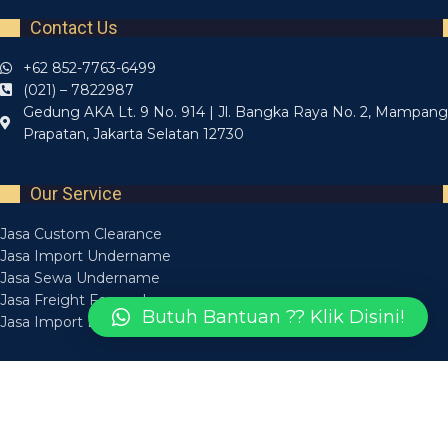
Contact Us
+62 852-7763-6499
(021) – 7822987
Gedung AKA Lt. 9 No. 914 | Jl. Bangka Raya No. 2, Mampang
Prapatan, Jakarta Selatan 12730
Our Service
Jasa Custom Clearance
Jasa Import Undername
Jasa Sewa Undername
Jasa Freight Forwarder
Butuh Bantuan ?? Klik Disini!
Jasa Import Borongan
Recent Posts
Layanan Jasa Forwarding Medan Bisa Diandalkan
14 March 2025
Layanan Jasa Forwarder Medan Aman Tepat Waktu
14 March