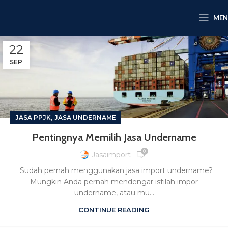
ME
22
SEP
,
JASA PPJK
JASA UNDERNAME
Pentingnya Memilih Jasa Undername
0
Jasaimport
Sudah pernah menggunakan jasa import undername?
Mungkin Anda pernah mendengar istilah impor
undername, atau mu...
CONTINUE READING