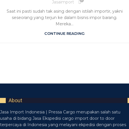
0
Jasaimport
Saat ini pasti sudah tak asing dengan istilah importir, yakni
seseorang yang terjun ke dalam bisnis impor barang.
Mereka...
CONTINUE READING
About
Jasa Import Indonesia | Pressa Cargo merupakan salah satu
usaha di bidang Jasa Ekspedisi cargo import door to door
terpercaya di Indonesia yang melayani ekpedisi dengan proses