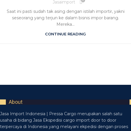
0
Jasaimport
Saat ini pasti sudah tak asing dengan istilah importir, yakni
seseorang yang terjun ke dalam bisnis impor barang.
Mereka...
CONTINUE READING
About
Jasa Import Indonesia | Pressa Cargo merupakan salah satu
usaha di bidang Jasa Ekspedisi cargo import door to door
terpercaya di Indonesia yang melayani ekpedisi dengan proses