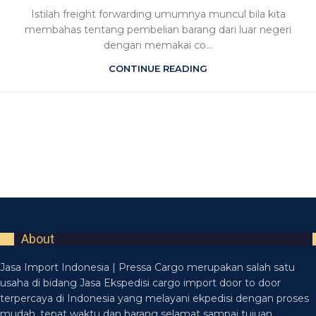
Istilah freight forwarding umumnya muncul bila kita
membahas tentang pembelian barang dari luar negeri
dengan memakai co...
CONTINUE READING
About
Jasa Import Indonesia | Pressa Cargo merupakan salah satu
usaha di bidang Jasa Ekspedisi cargo import door to door
terpercaya di Indonesia yang melayani ekpedisi dengan proses
mudah, tepat waktu dan barang selamat sampai tujuan.