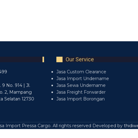
Our Service
499
Jasa Custom Clearance
7
Jasa Import Undername
9 No. 914 | Jl.
Jasa Sewa Undername
o. 2, Mampang
Jasa Freight Forwarder
ta Selatan 12730
Jasa Import Borongan
a Import Pressa Cargo. All rights reserved Developed by
thidiw