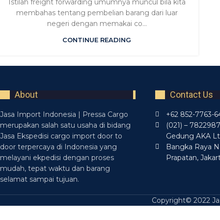
Istilah freight forwarding umumnya muncul bila kita
membahas tentang pembelian barang dari luar
negeri dengan memakai co...
CONTINUE READING
About
Contact Us
Jasa Import Indonesia | Pressa Cargo
+62 852-7763-6
merupakan salah satu usaha di bidang
(021) – 782298
Jasa Ekspedisi cargo import door to
Gedung AKA Lt. 
door terpercaya di Indonesia yang
Bangka Raya N
melayani ekpedisi dengan proses
Prapatan, Jakar
mudah, tepat waktu dan barang
selamat sampai tujuan.
Copyright© 2022 Jas