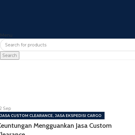
Menu
Search
2
Sep
,
JASA CUSTOM CLEARANCE
JASA EKSPEDISI CARGO
Keuntungan Mengguankan Jasa Custom
Clearance