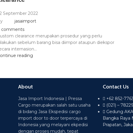
2 September 2022
y
jasaimport
comments
ustom clearance merupakan prosedur yang perlu
ilakukan sebelum barang bisa diimpor ataupun diekspor
ecara internasion...
ontinue reading
About
Contact Us
Jasa Import Indonesia | Pressa
+62 852-776
Cargo merupakan salah satu usaha
(021) – 7822
di bidang Jasa Ekspedisi cargo
Gedung AKA L
import door to door terpercaya di
Bangka Raya 
Indonesia yang melayani ekpedisi
Prapatan, Jaka
dengan proses mudah, tepat