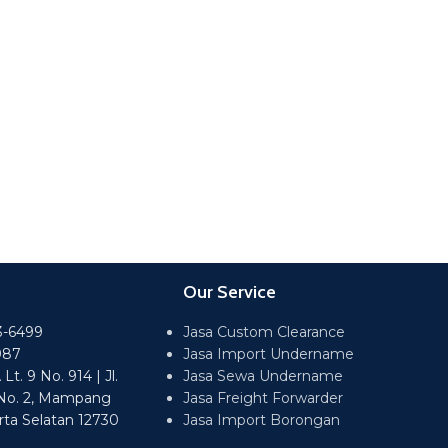
Our Service
3-6499
Jasa Custom Clearance
987
Jasa Import Undername
t. 9 No. 914 | Jl.
Jasa Sewa Undername
No. 2, Mampang
Jasa Freight Forwarder
rta Selatan 12730
Jasa Import Borongan