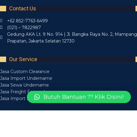
Contact Us
+62 852-7763-6499
(021) – 7822987
Gedung AKA Lt. 9 No. 914 | Jl. Bangka Raya No. 2, Mampang
Prapatan, Jakarta Selatan 12730
Our Service
Jasa Custom Clearance
Jasa Import Undername
Jasa Sewa Undername
Jasa Freight Forwarder
Butuh Bantuan ?? Klik Disini!
Jasa Import Borongan
Recent Posts
Layanan Jasa Forwarding Medan Bisa Diandalkan
14 March 2025
Layanan Jasa Forwarder Medan Aman Tepat Waktu
14 March