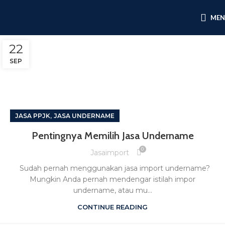
ME
22
SEP
,
JASA PPJK
JASA UNDERNAME
Pentingnya Memilih Jasa Undername
0
Jasaimport
Sudah pernah menggunakan jasa import undername?
Mungkin Anda pernah mendengar istilah impor
undername, atau mu...
CONTINUE READING