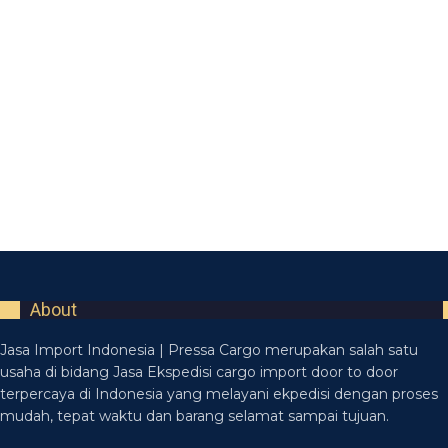
About
Jasa Import Indonesia | Pressa Cargo merupakan salah satu
usaha di bidang Jasa Ekspedisi cargo import door to door
terpercaya di Indonesia yang melayani ekpedisi dengan proses
mudah, tepat waktu dan barang selamat sampai tujuan.