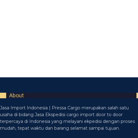
About
Jasa Import Indonesia | Pressa Cargo merupakan salah satu
usaha di bidang Jasa Ekspedisi cargo import door to door
terpercaya di Indonesia yang melayani ekpedisi dengan proses
mudah, tepat waktu dan barang selamat sampai tujuan.