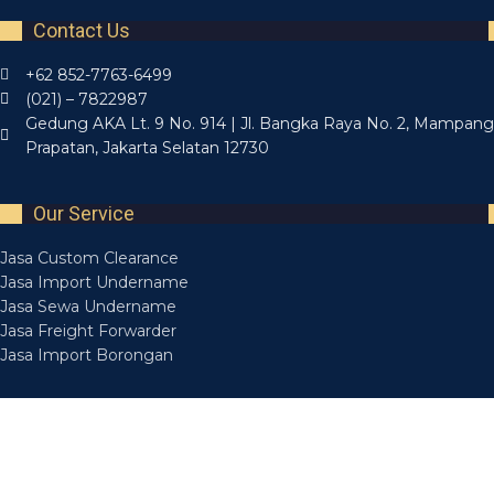
Contact Us
+62 852-7763-6499
(021) – 7822987
Gedung AKA Lt. 9 No. 914 | Jl. Bangka Raya No. 2, Mampang
Prapatan, Jakarta Selatan 12730
Our Service
Jasa Custom Clearance
Jasa Import Undername
Jasa Sewa Undername
Jasa Freight Forwarder
Jasa Import Borongan
Recent Posts
Layanan Jasa Forwarding Medan Bisa Diandalkan
14 March 2025
Layanan Jasa Forwarder Medan Aman Tepat Waktu
14 March