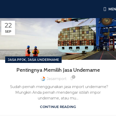
ME
22
SEP
,
JASA PPJK
JASA UNDERNAME
Pentingnya Memilih Jasa Undername
0
Jasaimport
Sudah pernah menggunakan jasa import undername?
Mungkin Anda pernah mendengar istilah impor
undername, atau mu...
CONTINUE READING