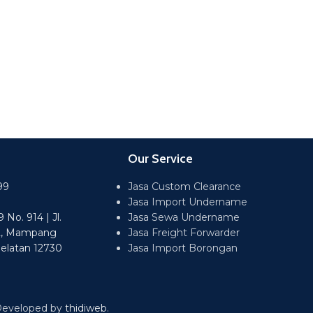
Our Service
99
Jasa Custom Clearance
Jasa Import Undername
No. 914 | Jl.
Jasa Sewa Undername
2, Mampang
Jasa Freight Forwarder
Selatan 12730
Jasa Import Borongan
 Developed by
thidiweb
.