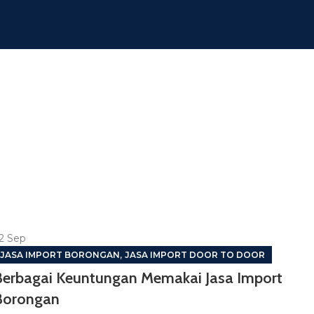
2
Sep
,
JASA IMPORT BORONGAN
JASA IMPORT DOOR TO DOOR
Berbagai Keuntungan Memakai Jasa Import
Borongan