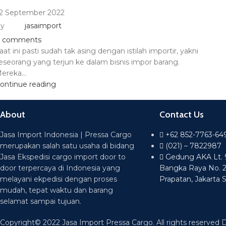
2 September 2022
y
jasaimport
comments
aat ini pasti sudah tak asing dengan istilah importir, yakni
eseorang yang terjun ke dalam bisnis impor barang.
ereka...
ontinue reading
About
Contact Us
Jasa Import Indonesia | Pressa Cargo
+62 852-7763-64
merupakan salah satu usaha di bidang
(021) – 7822987
Jasa Ekspedisi cargo import door to
Gedung AKA Lt. 9 
door terpercaya di Indonesia yang
Bangka Raya No. 
melayani ekpedisi dengan proses
Prapatan, Jakarta 
mudah, tepat waktu dan barang
selamat sampai tujuan.
Copyright© 2022 Jasa Import Pressa Cargo. All rights reserved