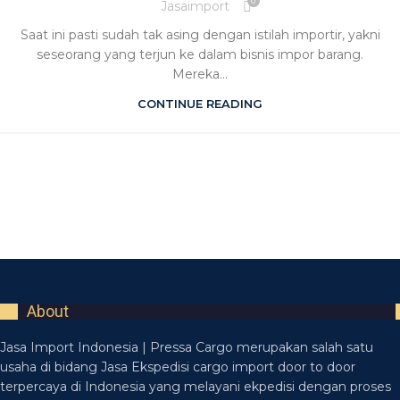
0
Jasaimport
Saat ini pasti sudah tak asing dengan istilah importir, yakni
seseorang yang terjun ke dalam bisnis impor barang.
Mereka...
CONTINUE READING
About
Jasa Import Indonesia | Pressa Cargo merupakan salah satu
usaha di bidang Jasa Ekspedisi cargo import door to door
terpercaya di Indonesia yang melayani ekpedisi dengan proses