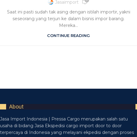
0
Jasaimport
Saat ini pasti sudah tak asing dengan istilah importir, yakni
seseorang yang terjun ke dalam bisnis impor barang.
Mereka...
CONTINUE READING
About
Jasa Import Indonesia | Pressa Cargo merupakan salah satu
usaha di bidang Jasa Ekspedisi cargo import door to door
terpercaya di Indonesia yang melayani ekpedisi dengan proses