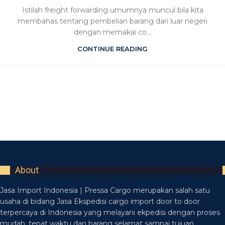
Istilah freight forwarding umumnya muncul bila kita
membahas tentang pembelian barang dari luar negeri
dengan memakai co...
CONTINUE READING
About
Jasa Import Indonesia | Pressa Cargo merupakan salah satu
usaha di bidang Jasa Ekspedisi cargo import door to door
terpercaya di Indonesia yang melayani ekpedisi dengan proses
mudah, tepat waktu dan barang selamat sampai tujuan.