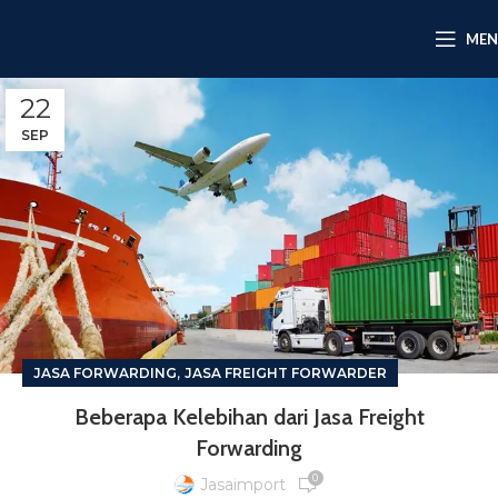
ME
22
SEP
,
JASA FORWARDING
JASA FREIGHT FORWARDER
Beberapa Kelebihan dari Jasa Freight
Forwarding
0
Jasaimport