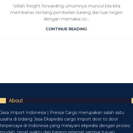
Istilah freight forwarding umumnya muncul bila kita
membahas tentang pembelian barang dari luar negeri
dengan memakai co...
CONTINUE READING
About
Jasa Import Indonesia | Pressa Cargo merupakan salah satu
usaha di bidang Jasa Ekspedisi cargo import door to door
terpercaya di Indonesia yang melayani ekpedisi dengan proses
mudah, tepat waktu dan barang selamat sampai tujuan.