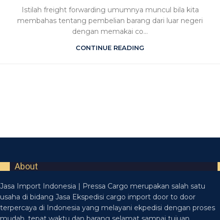
Istilah freight forwarding umumnya muncul bila kita
membahas tentang pembelian barang dari luar negeri
dengan memakai co...
CONTINUE READING
About
Jasa Import Indonesia | Pressa Cargo merupakan salah satu
usaha di bidang Jasa Ekspedisi cargo import door to door
terpercaya di Indonesia yang melayani ekpedisi dengan proses
mudah, tepat waktu dan barang selamat sampai tujuan.